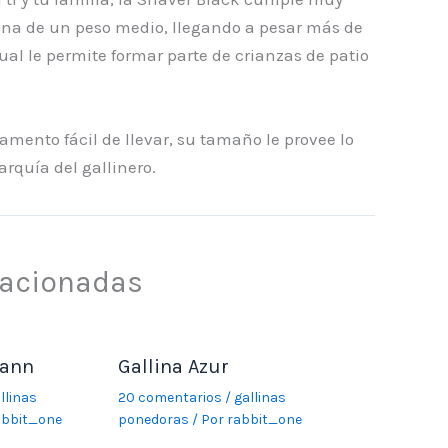
ina de un peso medio, llegando a pesar más de
cual le permite formar parte de crianzas de patio
mento fácil de llevar, su tamaño le provee lo
arquía del gallinero.
lacionadas
mann
Gallina Azur
llinas
20 comentarios
/
gallinas
abbit_one
ponedoras
/ Por
rabbit_one