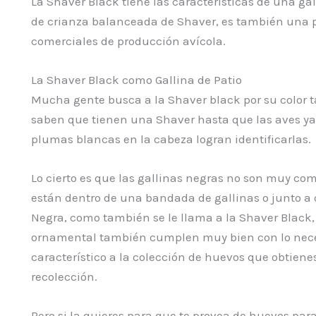
La Shaver Black tiene las características de una ga
de crianza balanceada de Shaver, es también una p
comerciales de producción avícola.
La Shaver Black como Gallina de Patio
Mucha gente busca a la Shaver black por su color t
saben que tienen una Shaver hasta que las aves ya 
plumas blancas en la cabeza logran identificarlas.
Lo cierto es que las gallinas negras no son muy c
están dentro de una bandada de gallinas o junto a o
Negra, como también se le llama a la Shaver Black
ornamental también cumplen muy bien con lo nece
característico a la colección de huevos que obtien
recolección.
Pero si la quieres para que te provea de huevos par