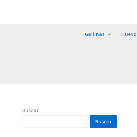
Ir
al
contenido
Gallinas
Huevo
Buscar
Buscar