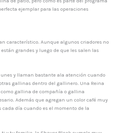
llina de patio, pero como es parte del programa
erfecta ejemplar para las operaciones
an característico. Aunque algunos criadores no
están grandes y luego de que les salen las
omunes y llaman bastante ala atención cuando
tras gallinas dentro del gallinero. Una Reina
, como gallina de compañía o gallina
sario. Además que agregan un color café muy
es cada día cuando es el momento de la
a ti y tu familia, la Shaver Black cumple muy