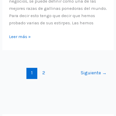
negocios, se puede definir como una de las
mejores razas de gallinas ponedoras del mundo.
Para decir esto tengo que decir que hemos
probado varias de sus estirpes. Las hemos
Gallina
Leer más »
Lohmann
1
2
Siguiente
→