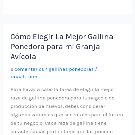
Hacer
El
Mejor
Alimento
Cómo Elegir La Mejor Gallina
Para
Ponedora para mi Granja
Gallinas
Avícola
Ponedora
2 comentarios
/
gallinas ponedoras
/
rabbit_one
Para llevar a cabo la tarea de elegir la mejor
raza de gallina ponedora para tu negocio de
producción de huevos, debes considerar
algunas variables que son vitales para el futuro
de tu negocio. Cada raza de gallina tiene
características particulares que las pueden