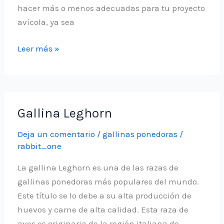
hacer más o menos adecuadas para tu proyecto
avícola, ya sea
Cómo
Leer más »
Elegir
La
Mejor
Gallina
Gallina Leghorn
Ponedora
para
Deja un comentario
/
gallinas ponedoras
/
rabbit_one
mi
Granja
La gallina Leghorn es una de las razas de
Avícola
gallinas ponedoras más populares del mundo.
Este título se lo debe a su alta producción de
huevos y carne de alta calidad. Esta raza de
aves es originaria de la región italiana de