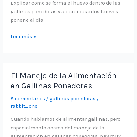
Explicar como se forma el huevo dentro de las
gallinas ponedoras y aclarar cuantos huevos
ponene al día
Cuánto
Leer más »
se
demoran
las
gallinas
El Manejo de la Alimentación
en
en Gallinas Ponedoras
poner
un
8 comentarios
/
gallinas ponedoras
/
huevo
rabbit_one
Cuando hablamos de alimentar gallinas, pero
especialmente acerca del manejo de la
alimentación en gallinas ponedoras, hay muy