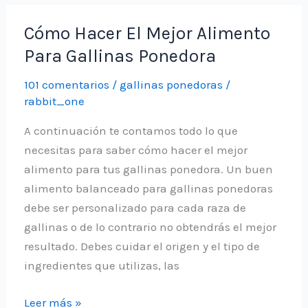
baja
postura
Cómo Hacer El Mejor Alimento
en
Para Gallinas Ponedora
gallinas
ponedoras
101 comentarios
/
gallinas ponedoras
/
y
rabbit_one
hacer
A continuación te contamos todo lo que
que
necesitas para saber cómo hacer el mejor
pongan
alimento para tus gallinas ponedora. Un buen
más
alimento balanceado para gallinas ponedoras
huevos
debe ser personalizado para cada raza de
gallinas o de lo contrario no obtendrás el mejor
resultado. Debes cuidar el origen y el tipo de
ingredientes que utilizas, las
Cómo
Leer más »