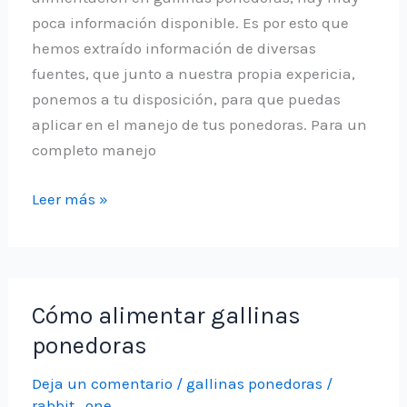
poca información disponible. Es por esto que
hemos extraído información de diversas
fuentes, que junto a nuestra propia expericia,
ponemos a tu disposición, para que puedas
aplicar en el manejo de tus ponedoras. Para un
completo manejo
El
Leer más »
Manejo
de
la
Alimentación
Cómo alimentar gallinas
en
ponedoras
Gallinas
Ponedoras
Deja un comentario
/
gallinas ponedoras
/
rabbit_one