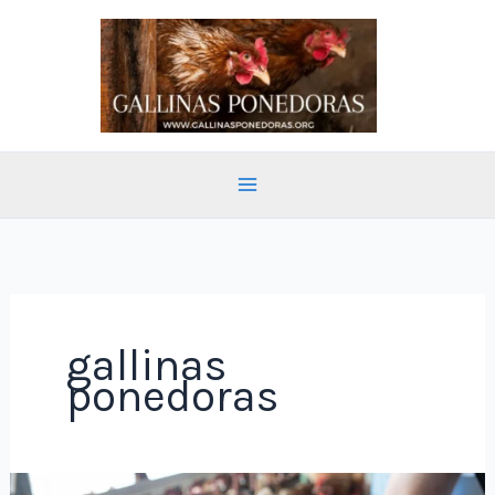
Ir
al
contenido
gallinas
ponedoras