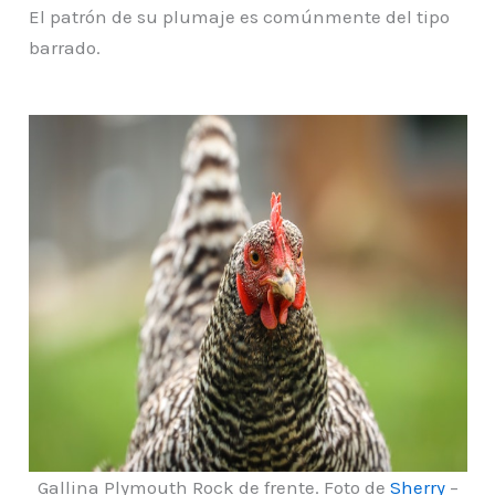
El patrón de su plumaje es comúnmente del tipo
barrado.
Gallina Plymouth Rock de frente. Foto de
Sherry
–